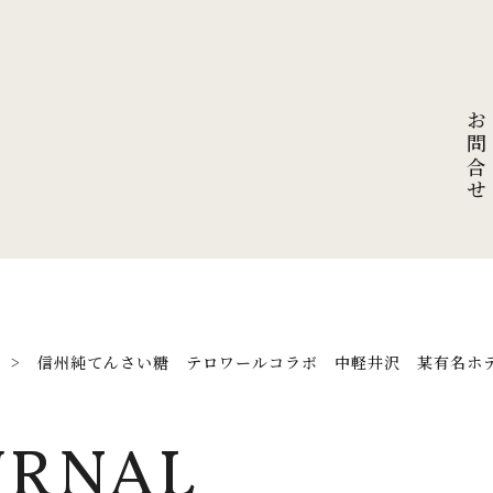
お問合せ
>
信州純てんさい糖 テロワールコラボ 中軽井沢 某有名ホ
URNAL