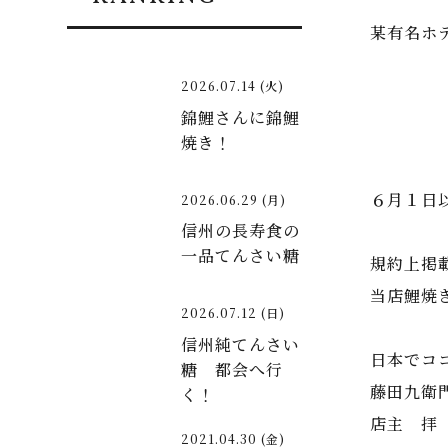
某有名ホ
2026.07.14 (火)
錦鯉さんに錦鯉
焼き！
６月１日
2026.06.29 (月)
信州の長寿食の
一品てんさい糖
規約上掲
当店鯉焼
2026.07.12 (日)
信州純てんさい
日本でコ
糖 都会へ行
藤田九衛
く！
店主 拝 f
2021.04.30 (金)