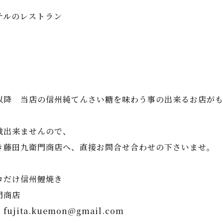
テルのレストラン
以降 当店の信州純てんさい糖を味わう事の出来るお店がも
載出来ませんので、
き藤田九衛門商店へ、直接お問合せ合わせの下さいませ。
コだけ信州鯉焼き
門商店
ujita.kuemon@gmail.com