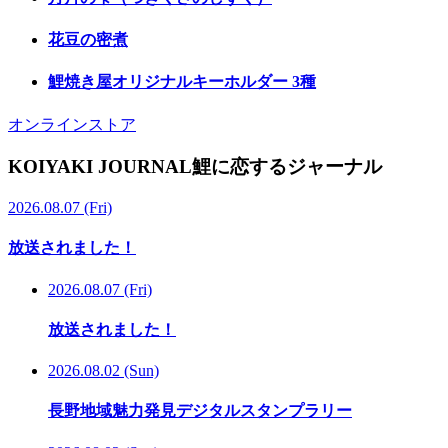
花豆の密煮
鯉焼き屋オリジナルキーホルダー 3種
オンラインストア
K
O
I
Y
A
K
I
J
O
U
R
N
A
L
鯉
に
恋
す
る
ジ
ャ
ー
ナ
ル
2026.08.07 (Fri)
放送されました！
2026.08.07 (Fri)
放送されました！
2026.08.02 (Sun)
長野地域魅力発見デジタルスタンプラリー