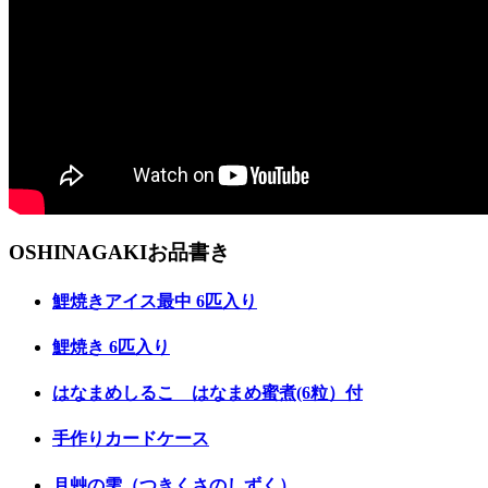
O
S
H
I
N
A
G
A
K
I
お
品
書
き
鯉焼きアイス最中 6匹入り
鯉焼き 6匹入り
はなまめしるこ はなまめ蜜煮(6粒）付
手作りカードケース
月艸の雫（つきくさのしずく）