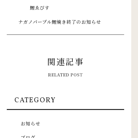
鯉ゑびす
ナガノパープル鯉焼き終了のお知らせ
関
連
記
事
R
E
L
A
T
E
D
P
O
S
T
CATEGORY
お知らせ
ブログ