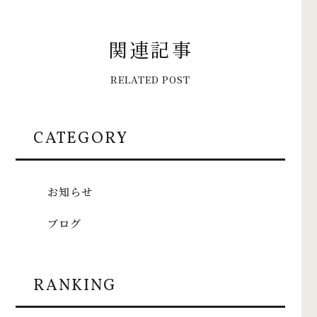
関
連
記
事
R
E
L
A
T
E
D
P
O
S
T
CATEGORY
お知らせ
ブログ
RANKING