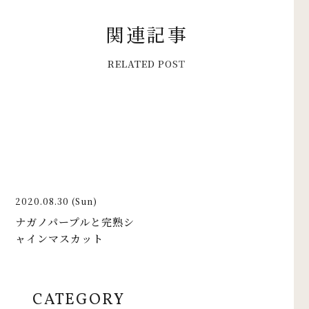
関
連
記
事
R
E
L
A
T
E
D
P
O
S
T
2020.08.30 (Sun)
ナガノパープルと完熟シ
ャインマスカット
CATEGORY