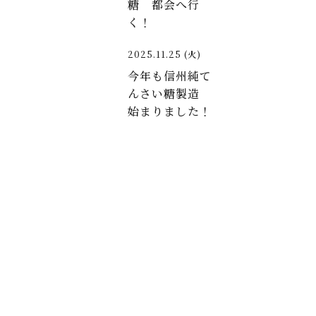
糖 都会へ行
く！
2025.11.25 (火)
今年も信州純て
んさい糖製造
始まりました！