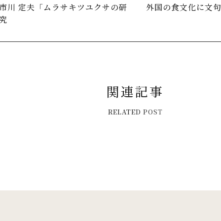
市川 定夫「ムラサキツユクサの研
外国の食文化に文
究
関
連
記
事
R
E
L
A
T
E
D
P
O
S
T