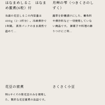
はなまめしるこ はなま
月艸の雫（つきくさのし
め蜜煮(6粒）付
ずく）
当店の花豆しるこの内容量は
露草を砂糖漬けにした、着色料
400g（2~3杯分）。冷凍保存で
や保存料など一切使用していな
1年間。 真空パックのまま湯煎で
い商品です。 御菓子や料理の飾
温めて...
りつけにご利...
花豆の密煮
さくさく小豆
特Aサイズの紫花豆のみを使用し
た、贅沢な花豆蜜煮の缶詰です。