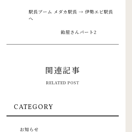
駅長ブーム メダカ駅長 → 伊勢エビ駅長
へ
飴屋さんパート2
関
連
記
事
R
E
L
A
T
E
D
P
O
S
T
CATEGORY
お知らせ