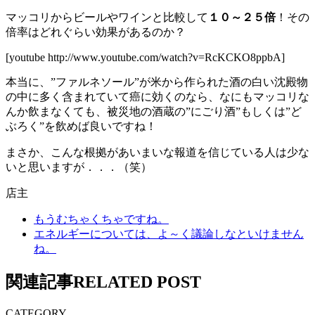
マッコリからビールやワインと比較して
１０～２５倍
！その
倍率はどれぐらい効果があるのか？
[youtube http://www.youtube.com/watch?v=RcKCKO8ppbA]
本当に、”ファルネソール”が米から作られた酒の白い沈殿物
の中に多く含まれていて癌に効くのなら、なにもマッコリな
んか飲まなくても、被災地の酒蔵の”にごり酒”もしくは”ど
ぶろく”を飲めば良いですね！
まさか、こんな根拠があいまいな報道を信じている人は少な
いと思いますが．．．（笑）
店主
もうむちゃくちゃですね。
エネルギーについては、よ～く議論しなといけません
ね。
関連記事
RELATED POST
CATEGORY