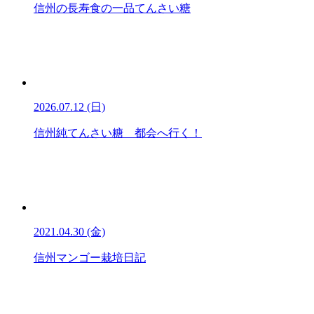
信州の長寿食の一品てんさい糖
2026.07.12 (日)
信州純てんさい糖 都会へ行く！
2021.04.30 (金)
信州マンゴー栽培日記