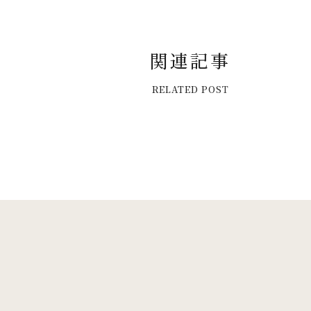
関
連
記
事
R
E
L
A
T
E
D
P
O
S
T