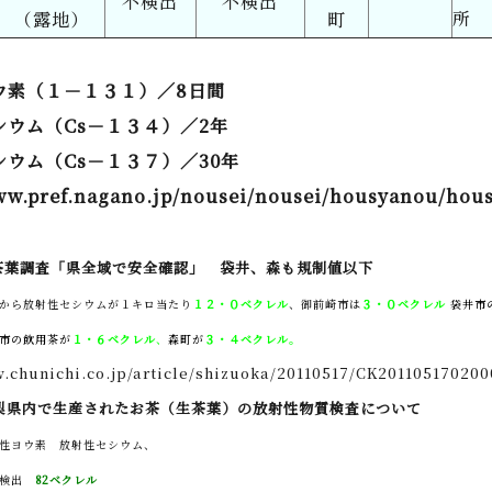
不検出
不検出
所
（露地）
町
ウ素（１－１３１）／8日間
シウム（Cs－１３４）／2年
ウム（Cs－１３７）／30年
www.pref.nagano.jp/nousei/nousei/housyanou/hou
茶葉調査「県全域で安全確認」 袋井、森も規制値以下
から放射性セシウムが１キロ当たり
１２・０ベクレル
、御前崎市は
３・０ベクレル
袋井市
市の飲用茶が
１・６ベクレル
、
森町が
３・４ベクレル
。
w.chunichi.co.jp/article/shizuoka/20110517/CK201105170200
梨県内で生産されたお茶（生茶葉）の放射性物質検査について
性ヨウ素 放射性セシウム、
不検出
82ベクレル