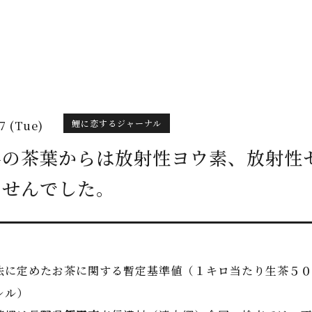
鯉に恋するジャーナル
17 (Tue)
県の茶葉からは放射性ヨウ素、放射性
ませんでした。
法に定めたお茶に関する暫定基準値（１キロ当たり生茶５０
レル）