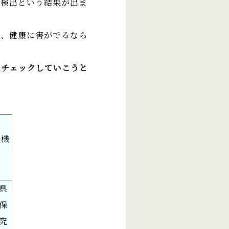
不検出という結果が出ま
も、健康に害がでるなら
にチェックしていこうと
査機
関
県
保
究