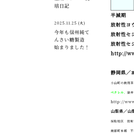
培日記
半減期
2025.11.25 (火)
放射性ヨ
今年も信州純て
放射性セ
んさい糖製造
放射性セシ
始まりました！
http://
静岡県／
小山町の飲用茶
ベクレル
、
袋井
http://ww
山梨県／
山
採取地区 放射
南部町本郷 