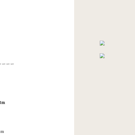
l
ーーーー
htm
tm