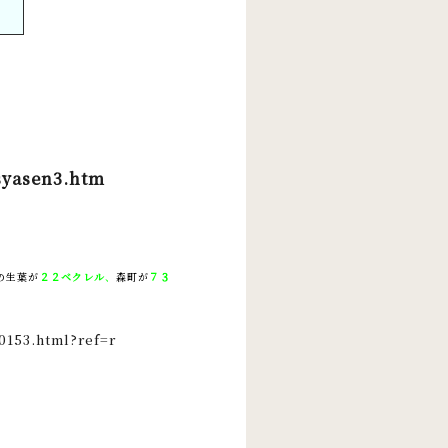
syasen3.htm
の生葉が
２２ベクレル
、
森町が
７３
0153.html?ref=r