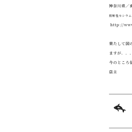
神奈川県／
放射性セシウム
http://ww
果たして
国
ますが．．
今のところ
店主