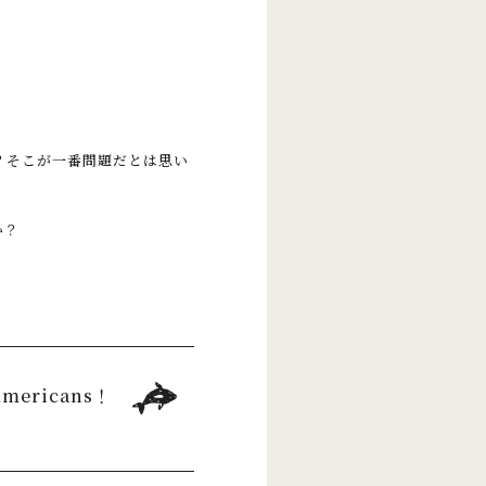
？
そこが一番問題だとは思い
か？
ericans！