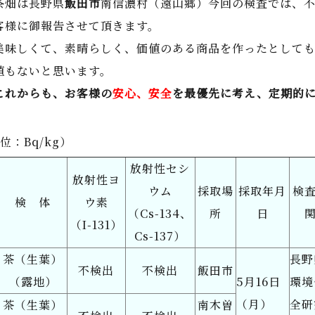
茶畑は長野県
飯田市
南信濃村（遠山郷）今回の検査では、
客様に御報告させて頂きます。
美味しくて、素晴らしく、価値のある商品を作ったとして
値もないと思います。
これからも、お客様の
安心、安全
を最優先に考え、定期的
。
Bq/kg）
放射性セシ
放射性ヨ
ウム
採取場
採取年月
検
検 体
ウ素
（Cs-134、
所
日
（I-131）
Cs-137）
茶（生葉）
長野
不検出
不検出
飯田市
（露地）
5月16日
環境
（月）
全研
茶（生葉）
南木曽