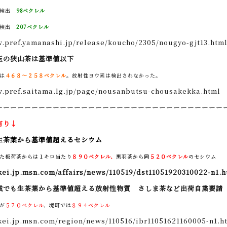
不検出
98ベクレル
不検出
207ベクレル
w.pref.yamanashi.jp/release/koucho/2305/nougyo-gjt13.htm
玉の狭山茶は基準値以下
は
４６８～２５８ベクレル
。放射性ヨウ素は検出されなかった。
w.pref.saitama.lg.jp/page/nousanbutsu-chousakekka.html
ーーーーーーーーーーーーーーーーーーーーーーーーーーーーーーーー
有り↓
生茶葉から基準値超えるセシウム
た板荷茶からは１キロ当たり
８９０ベクレル、
黒羽茶から同
５２０ベクレル
のセシウム
nkei.jp.msn.com/affairs/news/110519/dst11051920310022-n1.
城でも生茶葉から基準値超える放射性物質 さしま茶など出荷自粛要請
が
５７０ベクレル
、境町では
８９４ベクレル
nkei.jp.msn.com/region/news/110516/ibr11051621160005-n1.h