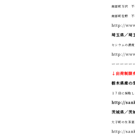
南部町万沢 
南部町佐野 
http://ww
埼玉県／埼
セシウムの濃度
http://ww
ーーーーー
↓出荷制限
栃木県産の
１７日に採取し
http://sa
茨城県／
茨
大子町の生茶葉
http://sa