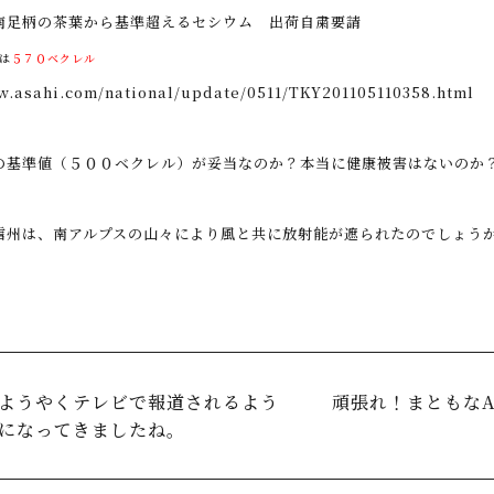
南足柄の茶葉から基準超えるセシウム 出荷自粛要請
は
５７０ベクレル
w.asahi.com/national/update/0511/TKY201105110358.html
の
基準値（５００ベクレル）
が妥当なのか？本当に健康被害はないのか
．
信州
は、
南アルプスの山々により風と共に放射能
が遮られたのでしょう
ようやくテレビで報道されるよう
頑張れ！まともなAm
になってきましたね。