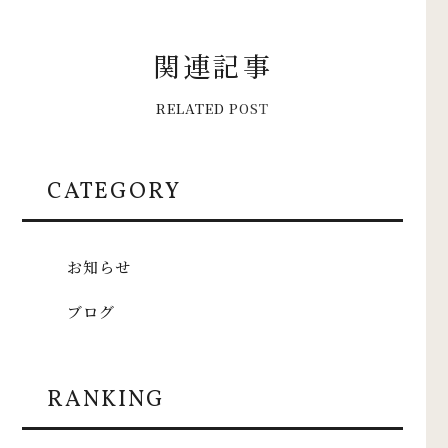
関
連
記
事
R
E
L
A
T
E
D
P
O
S
T
CATEGORY
お知らせ
ブログ
RANKING