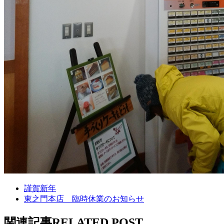
謹賀新年
東之門本店 臨時休業のお知らせ
関
連
記
事
R
E
L
A
T
E
D
P
O
S
T