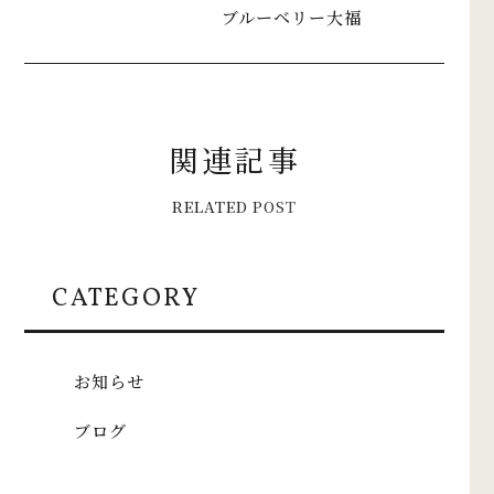
ブルーベリー大福
関
連
記
事
R
E
L
A
T
E
D
P
O
S
T
CATEGORY
お知らせ
ブログ