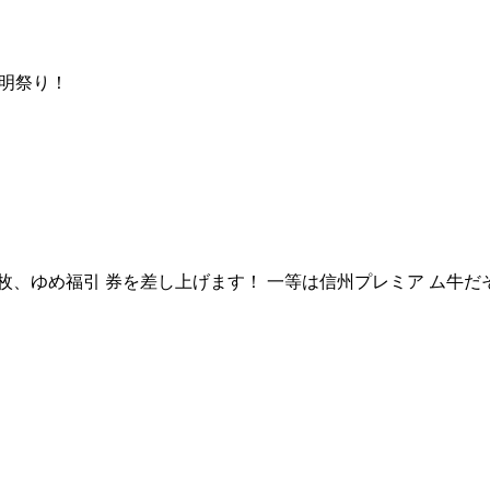
灯明祭り！
つき一枚、ゆめ福引 券を差し上げます！ 一等は信州プレミア ム