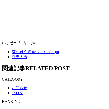
いませ〜！ 店主 拝
有り難う御座いますm(__)m
立春大吉
関
連
記
事
R
E
L
A
T
E
D
P
O
S
T
CATEGORY
お知らせ
ブログ
RANKING