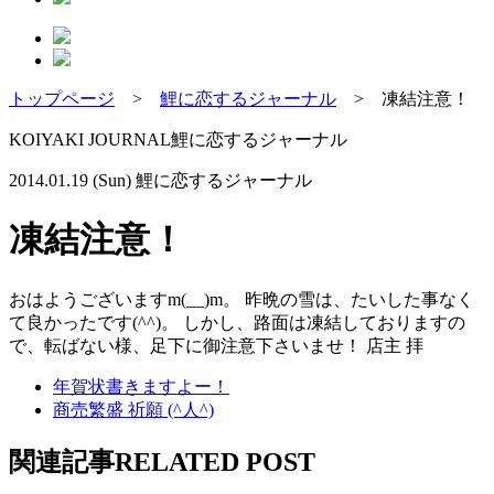
トップページ
>
鯉に恋するジャーナル
>
凍結注意！
KOIYAKI JOURNAL
鯉に恋するジャーナル
2014.01.19 (Sun)
鯉に恋するジャーナル
凍結注意！
おはようございますm(__)m。 昨晩の雪は、たいした事なく
て良かったです(^^)。 しかし、路面は凍結しておりますの
で、転ばない様、足下に御注意下さいませ！ 店主 拝
年賀状書きますよー！
商売繁盛 祈願 (^人^)
関連記事
RELATED POST