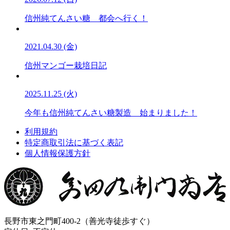
信州純てんさい糖 都会へ行く！
2021.04.30 (金)
信州マンゴー栽培日記
2025.11.25 (火)
今年も信州純てんさい糖製造 始まりました！
利用規約
特定商取引法に基づく表記
個人情報保護方針
長野市東之門町400-2（善光寺徒歩すぐ）