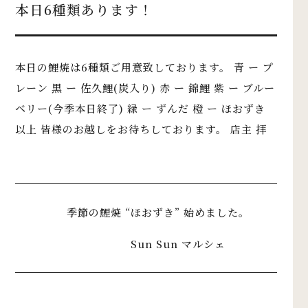
本日6種類あります！
本日の鯉焼は6種類ご用意致しております。 青 ー プ
レーン 黒 ー 佐久鯉(炭入り) 赤 ー 錦鯉 紫 ー ブルー
ベリー(今季本日終了) 緑 ー ずんだ 橙 ー ほおずき
以上 皆様のお越しをお待ちしております。 店主 拝
季節の鯉焼 “ほおずき” 始めました。
Sun Sun マルシェ