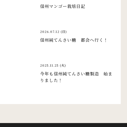
信州マンゴー栽培日記
2026.07.12 (日)
信州純てんさい糖 都会へ行く！
2025.11.25 (火)
今年も信州純てんさい糖製造 始ま
りました！