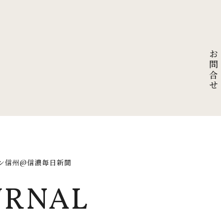
お問合せ
ン信州@信濃毎日新聞
URNAL