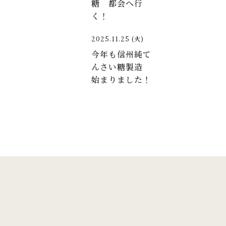
糖 都会へ行
く！
2025.11.25 (火)
今年も信州純て
んさい糖製造
始まりました！