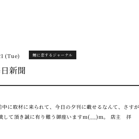
鯉に恋するジャーナル
21 (Tue)
毎日新聞
前中に取材に来られて、今日の夕刊に載せるなんて、さす
載して頂き誠に有り難う御座いますm(__)m。 店主 拝