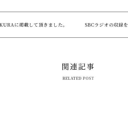
KURAに掲載して頂きました。
SBCラジオの収録
関
連
記
事
R
E
L
A
T
E
D
P
O
S
T