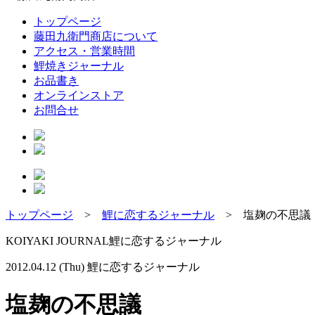
トップページ
藤田九衛門商店について
アクセス・営業時間
鯉焼きジャーナル
お品書き
オンラインストア
お問合せ
トップページ
>
鯉に恋するジャーナル
>
塩麹の不思議
KOIYAKI JOURNAL
鯉に恋するジャーナル
2012.04.12 (Thu)
鯉に恋するジャーナル
塩麹の不思議