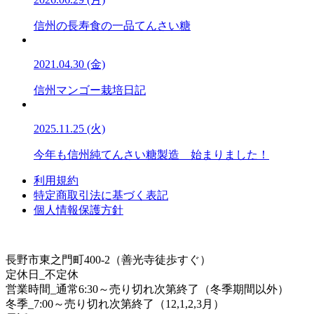
信州の長寿食の一品てんさい糖
2021.04.30 (金)
信州マンゴー栽培日記
2025.11.25 (火)
今年も信州純てんさい糖製造 始まりました！
利用規約
特定商取引法に基づく表記
個人情報保護方針
長野市東之門町400-2（善光寺徒歩すぐ）
定休日_不定休
営業時間_通常6:30～売り切れ次第終了（冬季期間以外）
冬季_7:00～売り切れ次第終了（12,1,2,3月）