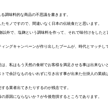
れる調味料的な商品の不思議を書きます。
したモノですので、間違いなく日本の伝統食だと思います。
漬物以外で、塩麹という調味料を作って、それで味付けをしたと
ティングキャンペーンが作り出したブームが、時代とマッチし
覚は、私はもう天然の食材でお客様を満足させる事は出来ない
ストで余計なものをいれずに引き出す事が出来た仕掛人の業績
売する業者出てきたりするのが残念です。
毒の原因にならないか？が今後危惧するところであります。