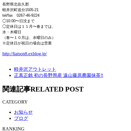
長野県北佐久郡
軽井沢町追分1505-21
tel/fax 0267-46-9224
◯10:00〜日没まで
◯定休日は１１月〜春までは、
水・木曜日
（春〜１０月は、水曜日のみ）
※定休日が祝日の場合は営業
http://liaison8.exblog.jp/
軽井沢アウトレット
正真正銘 初の長野県産 遠山藤原農園抹茶‼
関連記事
RELATED POST
CATEGORY
お知らせ
ブログ
RANKING