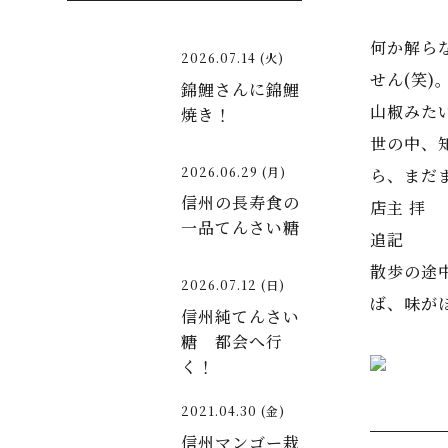
何か解ら
2026.07.14 (火)
せん(笑
錦鯉さんに錦鯉
山椒みた
焼き！
世の中、
2026.06.29 (月)
ら、まだ
信州の長寿食の
店主 拝
一品てんさい糖
追記
散歩の途
2026.07.12 (日)
ば、味が
信州純てんさい
糖 都会へ行
く！
2021.04.30 (金)
信州マンゴー栽