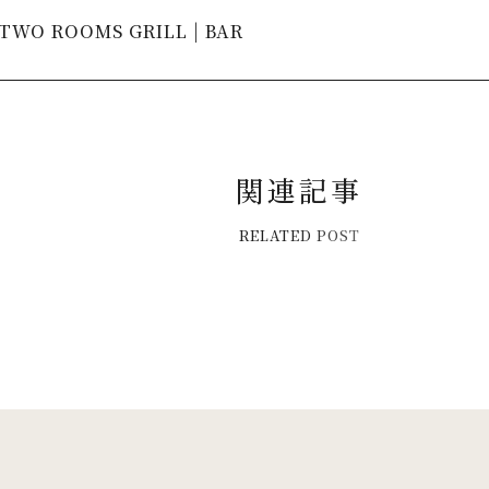
TWO ROOMS GRILL | BAR
関
連
記
事
R
E
L
A
T
E
D
P
O
S
T