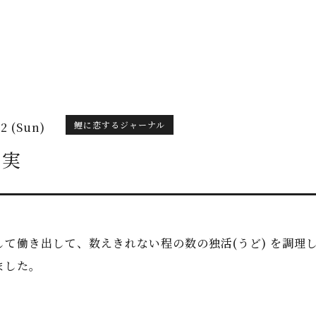
鯉に恋するジャーナル
12 (Sun)
の実
して働き出して、数えきれない程の数の独活(うど) を調理
ました。