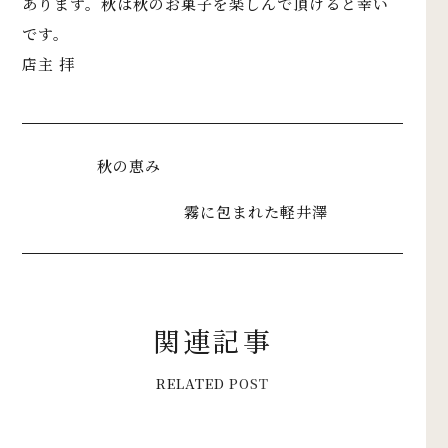
あります。秋は秋のお菓子を楽しんで頂けると幸い
です。
店主 拝
秋の恵み
霧に包まれた軽井澤
関
連
記
事
R
E
L
A
T
E
D
P
O
S
T